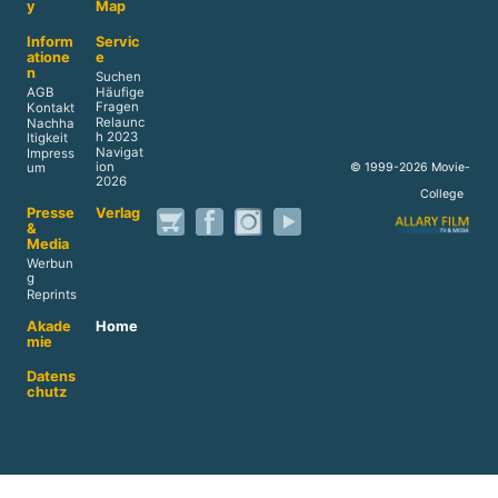
y
Map
Inform
Servic
atione
e
n
Suchen
AGB
Häufige
Fragen
Kontakt
Relaunc
Nachha
h 2023
ltigkeit
Navigat
Impress
ion
© 1999-2026 Movie-
um
2026
College
Presse
Verlag
&
Media
Werbun
g
Reprints
Akade
Home
mie
Datens
chutz