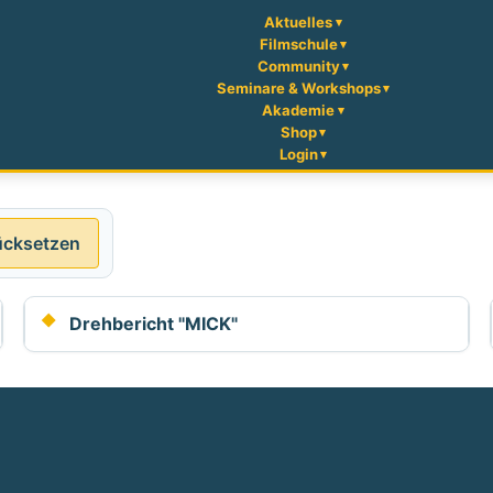
Aktuelles
Filmschule
Community
Seminare & Workshops
Akademie
Shop
Login
ücksetzen
Drehbericht "MICK"