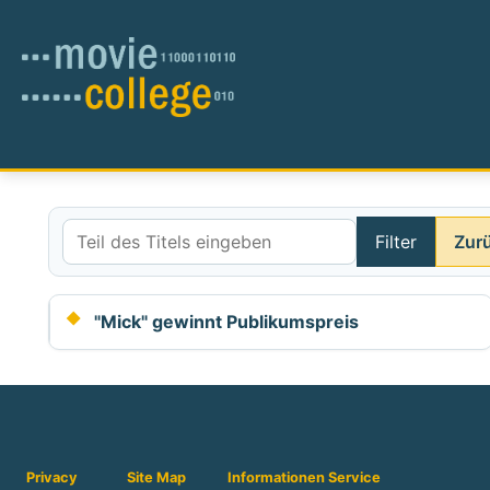
Filter
Zur
Teil des Titels eingeben
"Mick" gewinnt Publikumspreis
Privacy
Site Map
Informationen
Service