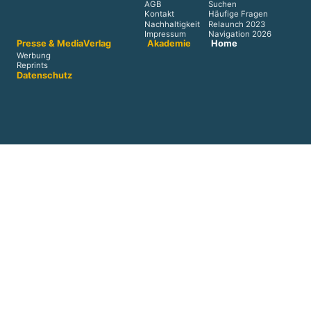
AGB
Suchen
Kontakt
Häufige Fragen
Nachhaltigkeit
Relaunch 2023
Impressum
Navigation 2026
Presse & Media
Verlag
Akademie
Home
Werbung
Reprints
Datenschutz