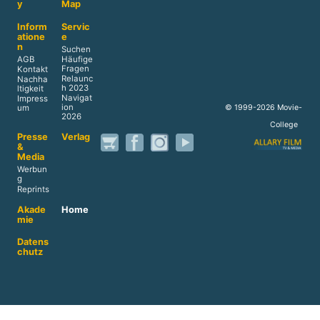
y
Map
Inform
Servic
atione
e
n
Suchen
AGB
Häufige
Fragen
Kontakt
Relaunc
Nachha
h 2023
ltigkeit
Navigat
Impress
ion
© 1999-2026 Movie-
um
2026
College
Presse
Verlag
&
Media
Werbun
g
Reprints
Akade
Home
mie
Datens
chutz