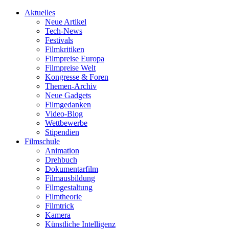
Aktuelles
Neue Artikel
Tech-News
Festivals
Filmkritiken
Filmpreise Europa
Filmpreise Welt
Kongresse & Foren
Themen-Archiv
Neue Gadgets
Filmgedanken
Video-Blog
Wettbewerbe
Stipendien
Filmschule
Animation
Drehbuch
Dokumentarfilm
Filmausbildung
Filmgestaltung
Filmtheorie
Filmtrick
Kamera
Künstliche Intelligenz