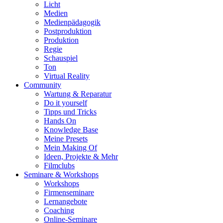
Licht
Medien
Medienpädagogik
Postproduktion
Produktion
Regie
Schauspiel
Ton
Virtual Reality
Community
Wartung & Reparatur
Do it yourself
Tipps und Tricks
Hands On
Knowledge Base
Meine Presets
Mein Making Of
Ideen, Projekte & Mehr
Filmclubs
Seminare & Workshops
Workshops
Firmenseminare
Lernangebote
Coaching
Online-Seminare