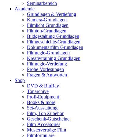
Seminarbereich
Akademie
Grundlagen & Vertiefung
Kamera-Grundlagen
Filmlicht-Grundlagen
Filmton-Grundlagen
Bildgestaltung-Grundlagen
Filmgeschichte-Grundlagen
Dokumentarfilm-Grundlagen
Filmregie-Grundlagen
Kreativtraining-Grundlagen
Filmregie-Vertiefung
Probe-Vorlesungen
Fragen & Antworten
Shop
DVD & BluRay
Tonarchive
Profi-Equipment
Books & more
Set-Ausstattung
Film, Ton Zubehör
Geschenk-Gutscheine
Film-Accessoires
Musterverträge Film
Filmformulare