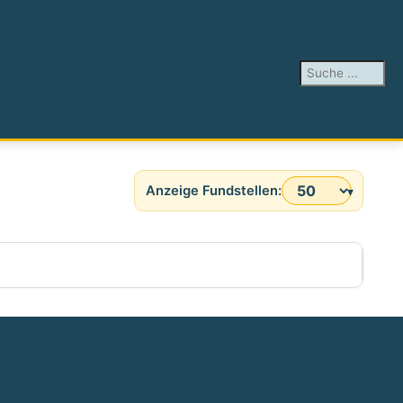
Suchen ...
Anzeige #