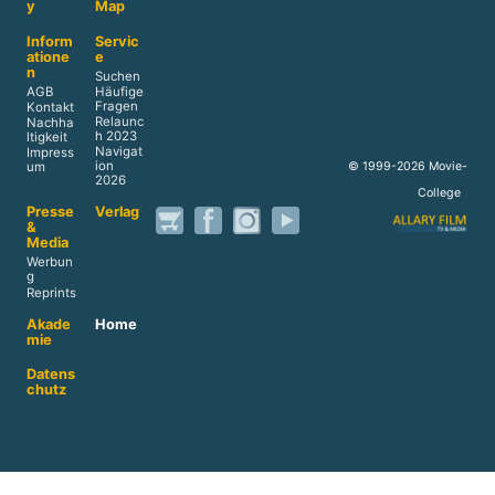
y
Map
Inform
Servic
atione
e
n
Suchen
AGB
Häufige
Fragen
Kontakt
Relaunc
Nachha
h 2023
ltigkeit
Navigat
Impress
ion
© 1999-2026 Movie-
um
2026
College
Presse
Verlag
&
Media
Werbun
g
Reprints
Akade
Home
mie
Datens
chutz