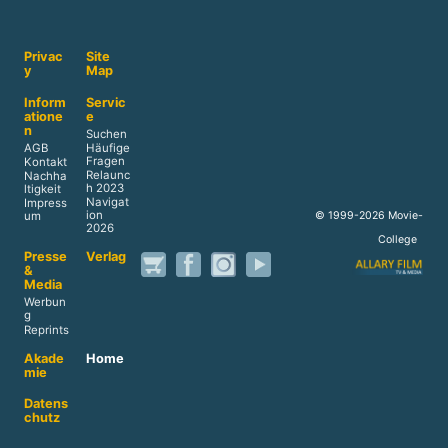
Privac
Site
y
Map
Inform
Servic
atione
e
n
Suchen
AGB
Häufige
Fragen
Kontakt
Relaunc
Nachha
h 2023
ltigkeit
Navigat
Impress
ion
© 1999-2026 Movie-
um
2026
College
Presse
Verlag
&
Media
Werbun
g
Reprints
Akade
Home
mie
Datens
chutz