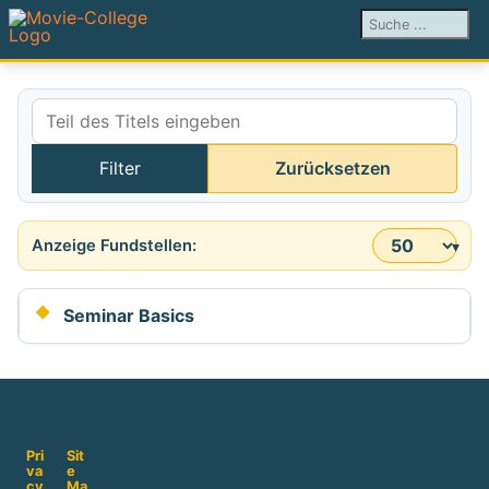
Suchen ...
Teil des Titels eingeben
Filter
Zurücksetzen
Anzeige #
Seminar Basics
Pri
Sit
va
e
cy
Ma