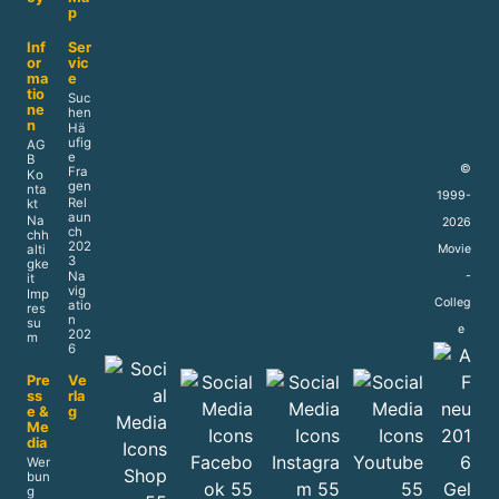
p
Inf
Ser
or
vic
ma
e
tio
Suc
ne
hen
n
Hä
ufig
AG
e
B
©
Fra
Ko
gen
nta
1999-
Rel
kt
aun
Na
2026
ch
chh
202
alti
Movie
3
gke
Na
-
it
vig
Imp
Colleg
atio
res
n
su
e
202
m
6
Pre
Ve
ss
rla
e &
g
Me
dia
Wer
bun
g