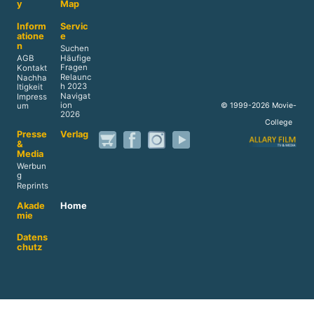
y
Map
Inform
Servic
atione
e
n
Suchen
AGB
Häufige
Fragen
Kontakt
Relaunc
Nachha
h 2023
ltigkeit
Navigat
Impress
ion
© 1999-2026 Movie-
um
2026
College
Presse
Verlag
&
Media
Werbun
g
Reprints
Akade
Home
mie
Datens
chutz