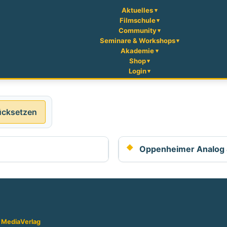
Aktuelles
Filmschule
Community
Seminare & Workshops
Akademie
Shop
Login
ücksetzen
Oppenheimer Analog
 Media
Verlag