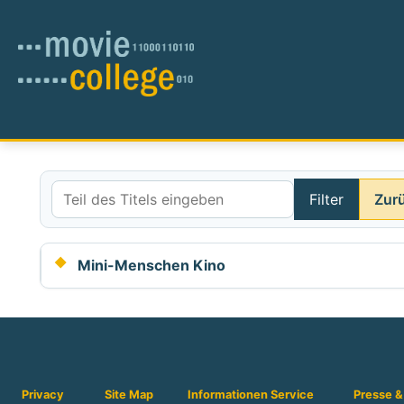
Filter
Zur
Teil des Titels eingeben
Mini-Menschen Kino
Privacy
Site Map
Informationen
Service
Presse &