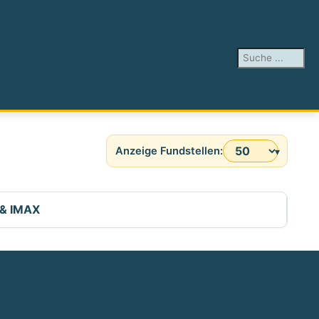
Suchen ...
Anzeige #
 & IMAX