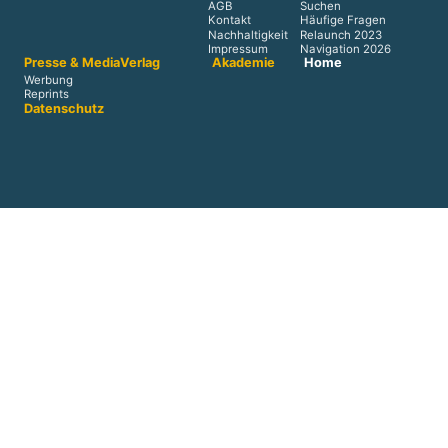
AGB
Suchen
Kontakt
Häufige Fragen
Nachhaltigkeit
Relaunch 2023
Impressum
Navigation 2026
Presse & Media
Verlag
Akademie
Home
Werbung
Reprints
Datenschutz