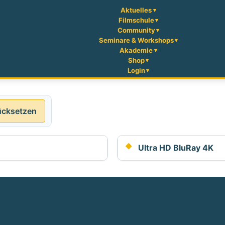
Aktuelles
Filmschule
Community
Seminare & Workshops
Akademie
Shop
Login
ücksetzen
Ultra HD BluRay 4K