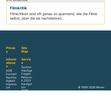
Filmkritik
Filmkritiken sind oft genau so spannend, wie die Filme
selbst, über die sie nachdenken...
Privac
Site
y
Map
Inform
Servic
atione
e
n
Suchen
AGB
Häufige
Fragen
Kontakt
Relaunc
Nachha
h 2023
ltigkeit
Navigat
Impress
ion
© 1999-2026 Movie-
um
2026
College
Presse
Verlag
&
Media
Werbun