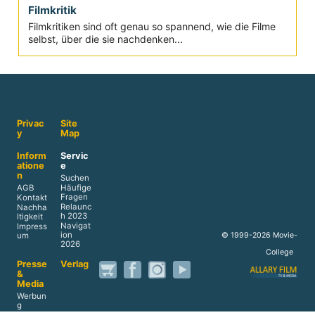
Filmkritik
Filmkritiken sind oft genau so spannend, wie die Filme
selbst, über die sie nachdenken...
Privac
Site
y
Map
Inform
Servic
atione
e
n
Suchen
AGB
Häufige
Fragen
Kontakt
Relaunc
Nachha
h 2023
ltigkeit
Navigat
Impress
ion
© 1999-2026 Movie-
um
2026
College
Presse
Verlag
&
Media
Werbun
g