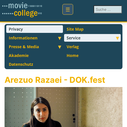
Suchen ...
Privacy
Site Map
Informationen
Service
Presse & Media
Verlag
Akademie
Home
Datenschutz
Arezuo Razaei - DOK.fest