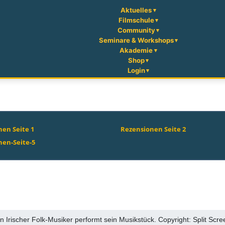
Aktuelles
Filmschule
Community
Seminare & Workshops
Akademie
Shop
Login
en Seite 1
Rezensionen Seite 2
nen-Seite-5
in Irischer Folk-Musiker performt sein Musikstück. Copyright: Split Scre