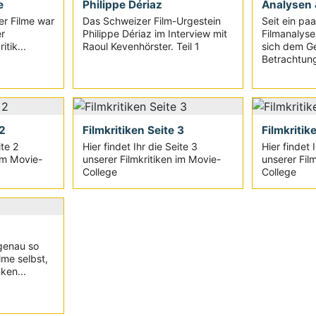
e
Philippe Dériaz
Analysen 
r Filme war
Das Schweizer Film-Urgestein
Seit ein pa
r
Philippe Dériaz im Interview mit
Filmanalyse 
tik...
Raoul Kevenhörster. Teil 1
sich dem G
Betrachtun
 2
Filmkritiken Seite 3
Filmkritik
ite 2
Hier findet Ihr die Seite 3
Hier findet 
 im Movie-
unserer Filmkritiken im Movie-
unserer Fil
College
College
 genau so
lme selbst,
ken...