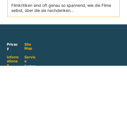
Filmkritiken sind oft genau so spannend, wie die Filme
selbst, über die sie nachdenken...
Privac
Site
y
Map
Inform
Servic
atione
e
n
Suchen
AGB
Häufige
Fragen
Kontakt
Relaunc
Nachha
h 2023
ltigkeit
Navigat
Impress
ion
© 1999-2026 Movie-
um
2026
College
Presse
Verlag
&
Media
Werbun
g
Reprints