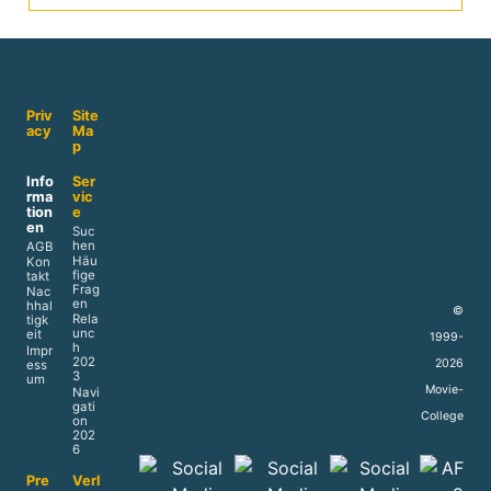
Priv
Site
acy
Ma
p
Info
Ser
rma
vic
tion
e
en
Suc
hen
AGB
Häu
Kon
fige
takt
Frag
Nac
en
hhal
©
Rela
tigk
unc
eit
1999-
h
Impr
202
2026
ess
3
um
Movie-
Navi
gati
College
on
202
6
Pre
Verl