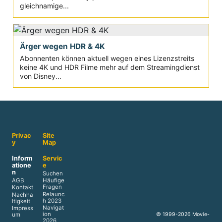
gleichnamige...
Ärger wegen HDR & 4K
Abonnenten können aktuell wegen eines Lizenzstreits
keine 4K und HDR Filme mehr auf dem Streamingdienst
von Disney...
Privac
Site
y
Map
Inform
Servic
atione
e
n
Suchen
AGB
Häufige
Fragen
Kontakt
Relaunc
Nachha
h 2023
ltigkeit
Navigat
Impress
ion
© 1999-2026 Movie-
um
2026