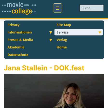
Suchen ...
Privacy
Site Map
Informationen
Service
Presse & Media
Verlag
Akademie
Home
Datenschutz
Jana Stallein - DOK.fest