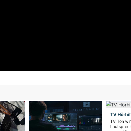
TV Hörhil
TV Ton wir
Lautsprec