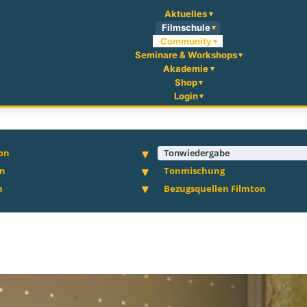
Aktuelles
Filmschule
Community
Seminare & Workshops
Akademie
Shop
Login
on
Tonwiedergabe
on
Tonmischung
n
Bezugsquellen Filmton