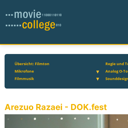
Übersicht: Filmton
Regie und T
Mikrofone
Analog O-T
Filmmusik
Sounddesig
Arezuo Razaei - DOK.fest