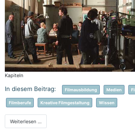
Kapiteln
Filmausbildung
Medien
F
Filmberufe
Kreative Filmgestaltung
Wissen
Weiterlesen …