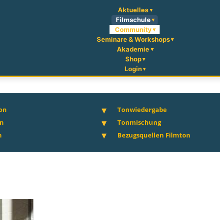
Aktuelles
Filmschule
Community
Seminare & Workshops
Akademie
Shop
Login
on
Tonwiedergabe
on
Tonmischung
n
Bezugsquellen Filmton