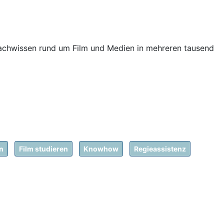
Fachwissen rund um Film und Medien in mehreren tausend
en
Film studieren
Knowhow
Regieassistenz