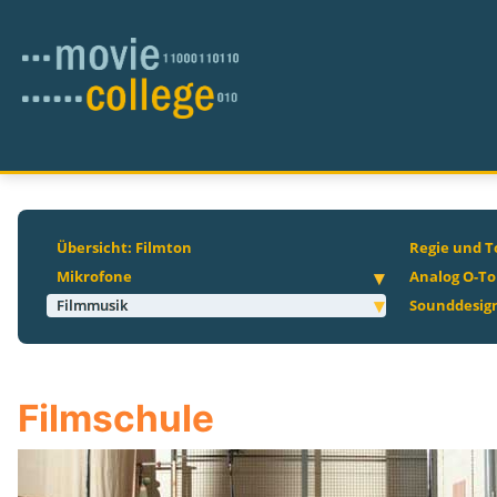
Übersicht: Filmton
Regie und T
Mikrofone
Analog O-T
Filmmusik
Sounddesig
Filmschule