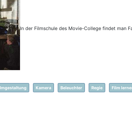
In der Filmschule des Movie-College findet man 
ilmgestaltung
Kamera
Beleuchter
Regie
Film lern