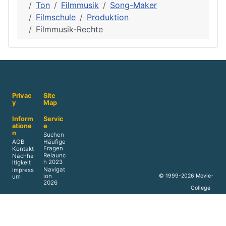
Ton
Filmmusik
Song-Maker
Filmschule
Produktion
Filmmusik-Rechte
Privac
Site
y
Map
Inform
Servic
atione
e
n
Suchen
AGB
Häufige
Fragen
Kontakt
Relaunc
Nachha
h 2023
ltigkeit
Navigat
Impress
ion
© 1999-2026 Movie-
um
2026
College
Presse
Verlag
&
Media
Werbun