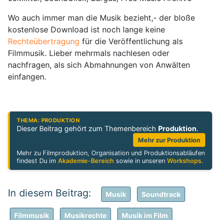
Wo auch immer man die Musik bezieht,- der bloße
kostenlose Download ist noch lange keine
Rechteübertragung
für die Veröffentlichung als
Filmmusik. Lieber mehrmals nachlesen oder
nachfragen, als sich Abmahnungen von Anwälten
einfangen.
THEMA: PRODUKTION
Dieser Beitrag gehört zum Themenbereich
Produktion
.
Mehr zur Produktion
Mehr zu Filmproduktion, Organisation und Produktionsabläufen
findest Du im
Akademie-Bereich
sowie in unseren
Workshops
.
Musik
Soundtrack
Filmmusik
Musikrechte
Musik im Film