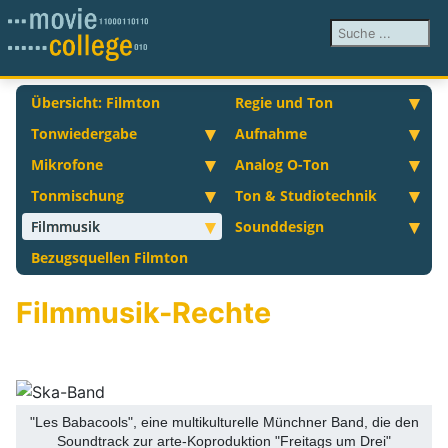
Suchen ...
Übersicht: Filmton
Regie und Ton
Tonwiedergabe
Aufnahme
Mikrofone
Analog O-Ton
Tonmischung
Ton & Studiotechnik
Filmmusik
Sounddesign
Bezugsquellen Filmton
Filmmusik-Rechte
"Les Babacools", eine multikulturelle Münchner Band, die den
Soundtrack zur arte-Koproduktion "Freitags um Drei"