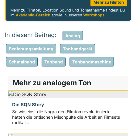
Mehr zu Filmton
Mehr zu Filmton, Location Sound und Tonaufnahme findest Du
im
Akademie-Bereich
sowie in unseren
Workshops
.
Analog
Bedienungsanleitung
Tonbandgerät
Schmalband
Tonband
Tonbandmaschine
Mehr zu analogem Ton
Die SQN Story
So wie einst die Nagra den Filmton revolutionierte,
hatten die britischen Mischpulte die Arbeit an Filmsets
radikal...