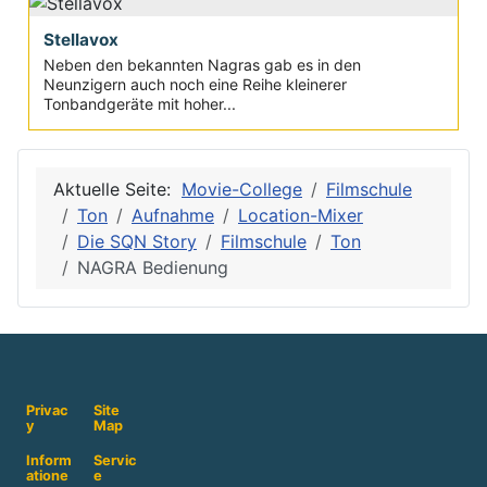
Stellavox
Neben den bekannten Nagras gab es in den
Neunzigern auch noch eine Reihe kleinerer
Tonbandgeräte mit hoher...
Aktuelle Seite:
Movie-College
Filmschule
Ton
Aufnahme
Location-Mixer
Die SQN Story
Filmschule
Ton
NAGRA Bedienung
Privac
Site
y
Map
Inform
Servic
atione
e