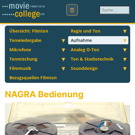
Suchen ...
Übersicht: Filmton
Regie und Ton
Tonwiedergabe
Aufnahme
Mikrofone
Analog O-Ton
Tonmischung
Ton & Studiotechnik
Filmmusik
Sounddesign
Bezugsquellen Filmton
NAGRA Bedienung