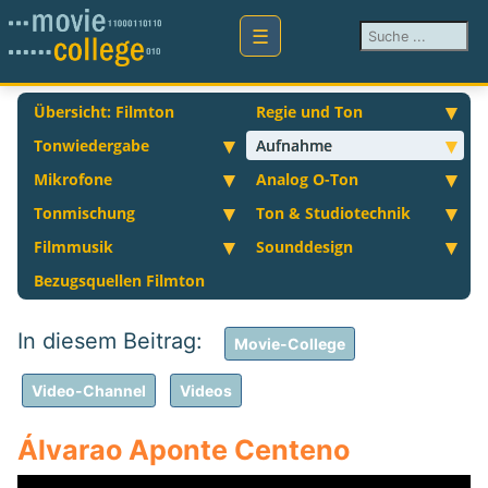
Suchen ...
Übersicht: Filmton
Regie und Ton
Tonwiedergabe
Aufnahme
Mikrofone
Analog O-Ton
Tonmischung
Ton & Studiotechnik
Filmmusik
Sounddesign
Bezugsquellen Filmton
Movie-College
Video-Channel
Videos
Álvarao Aponte Centeno