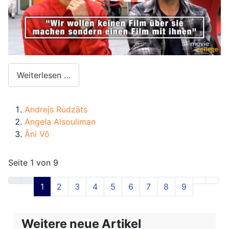
Weiterlesen …
Andrejs Rudzāts
Angela Alsouliman
Âni Võ
Seite 1 von 9
1
2
3
4
5
6
7
8
9
Weitere neue Artikel