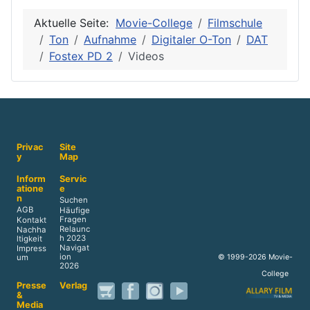
Aktuelle Seite:
Movie-College
Filmschule
Ton
Aufnahme
Digitaler O-Ton
DAT
Fostex PD 2
Videos
Privac
Site
y
Map
Inform
Servic
atione
e
n
Suchen
AGB
Häufige
Fragen
Kontakt
Relaunc
Nachha
h 2023
ltigkeit
Navigat
Impress
ion
© 1999-2026 Movie-
um
2026
College
Presse
Verlag
&
Media