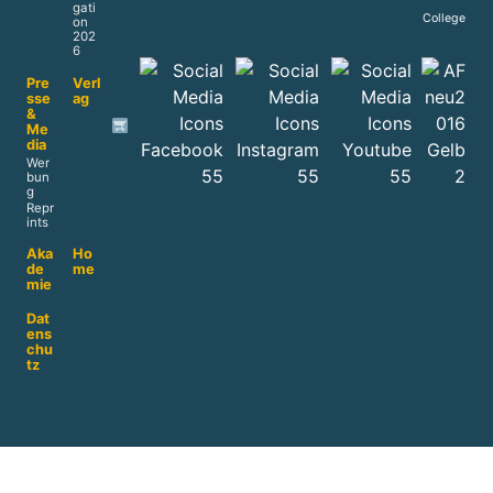
gati
College
on
202
6
Pre
Verl
sse
ag
&
Me
dia
Wer
bun
g
Repr
ints
Aka
Ho
de
me
mie
Dat
ens
chu
tz