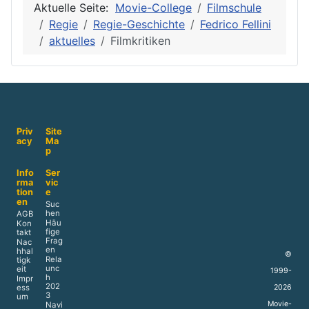
Aktuelle Seite:
Movie-College
Filmschule
Regie
Regie-Geschichte
Fedrico Fellini
aktuelles
Filmkritiken
Priv
Site
acy
Ma
p
Info
Ser
rma
vic
tion
e
en
Suc
hen
AGB
Häu
Kon
fige
takt
Frag
Nac
en
hhal
©
Rela
tigk
unc
eit
1999-
h
Impr
202
2026
ess
3
um
Movie-
Navi