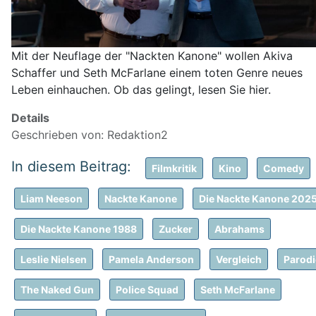
Mit der Neuflage der "Nackten Kanone" wollen Akiva
Schaffer und Seth McFarlane einem toten Genre neues
Leben einhauchen. Ob das gelingt, lesen Sie hier.
Details
Geschrieben von:
Redaktion2
Filmkritik
Kino
Comedy
Liam Neeson
Nackte Kanone
Die Nackte Kanone 202
Die Nackte Kanone 1988
Zucker
Abrahams
Leslie Nielsen
Pamela Anderson
Vergleich
Parodi
The Naked Gun
Police Squad
Seth McFarlane