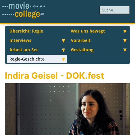
Suchen ...
Übersicht: Regie
Was uns bewegt
Interviews
Vorarbeit
Arbeit am Set
Gestaltung
Regie-Geschichte
Indira Geisel - DOK.fest