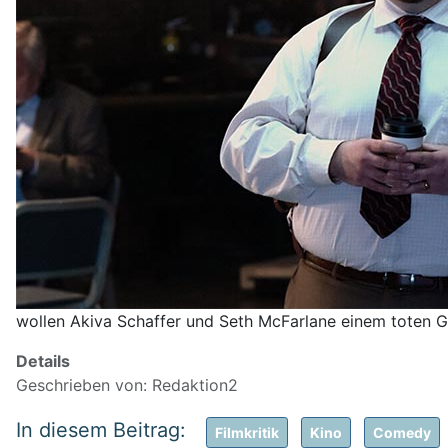
wollen Akiva Schaffer und Seth McFarlane einem toten Ge
Details
Geschrieben von:
Redaktion2
Filmkritik
Kino
Comedy