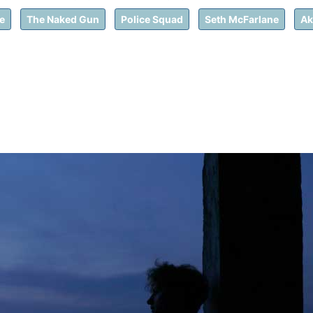
e
The Naked Gun
Police Squad
Seth McFarlane
Ak