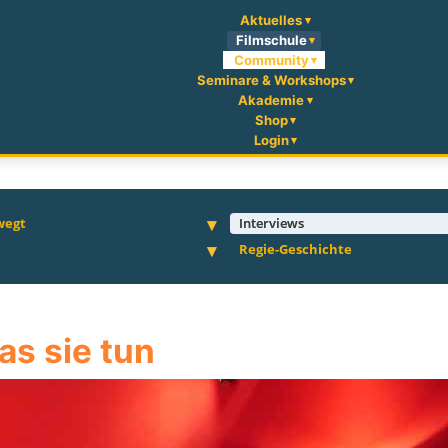
Aktuelles
Filmschule
Community
Seminare & Workshops
Akademie
Shop
Login
wegt
Interviews
Regie-Geschichte
as sie tun