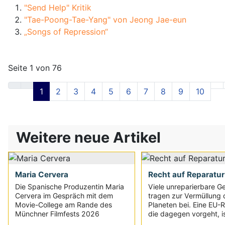
"Send Help" Kritik
"Tae-Poong-Tae-Yang" von Jeong Jae-eun
„Songs of Repression“
Seite 1 von 76
1
2
3
4
5
6
7
8
9
10
Weitere neue Artikel
Maria Cervera
Recht auf Reparatur
Die Spanische Produzentin Maria
Viele unreparierbare G
Cervera im Gespräch mit dem
tragen zur Vermüllung 
Movie-College am Rande des
Planeten bei. Eine EU-Ri
Münchner Filmfests 2026
die dagegen vorgeht, is