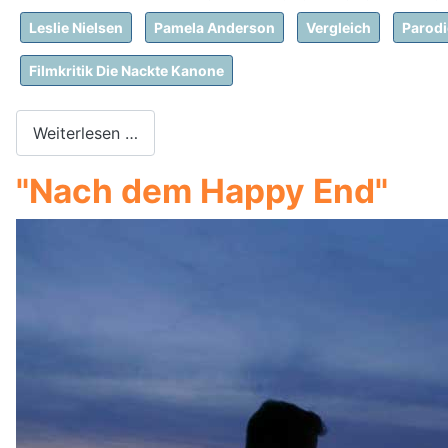
Leslie Nielsen
Pamela Anderson
Vergleich
Parodi
Filmkritik Die Nackte Kanone
Weiterlesen …
"Nach dem Happy End"