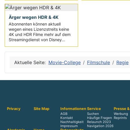
Ärger wegen HDR & 4K
Abonnenten können aktuell
wegen eines Lizenzstreits keine
4K und HDR Filme mehr auf dem
Streamingdienst von Disney...
Aktuelle Seite:
Movie-College
Filmschule
Regie
Privacy
Site Map
Informationen
Service
Presse &
AGB
Suchen
Werbung
Kontakt
Häufige Fragen
Reprints
Nachhaltigkeit
Relaunch 2023
Impressum
Navigation 2026