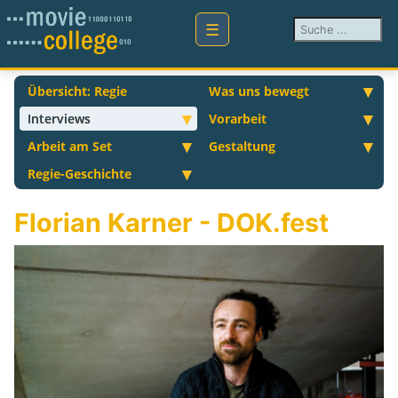
Suchen ...
Übersicht: Regie
Was uns bewegt
Interviews
Vorarbeit
Arbeit am Set
Gestaltung
Regie-Geschichte
Florian Karner - DOK.fest