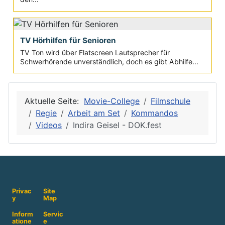
TV Hörhilfen für Senioren
TV Ton wird über Flatscreen Lautsprecher für
Schwerhörende unverständlich, doch es gibt Abhilfe...
Aktuelle Seite:
Movie-College
Filmschule
Regie
Arbeit am Set
Kommandos
Videos
Indira Geisel - DOK.fest
Privac
Site
y
Map
Inform
Servic
atione
e