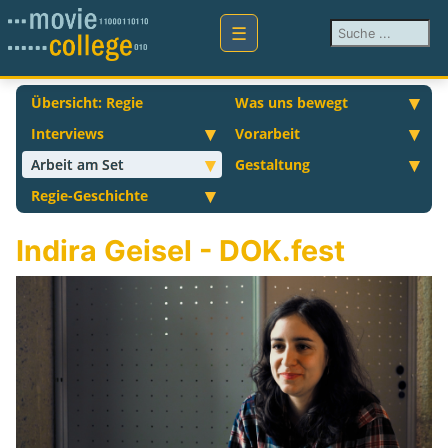
Suchen ...
Übersicht: Regie
Was uns bewegt
Interviews
Vorarbeit
Arbeit am Set
Gestaltung
Regie-Geschichte
Indira Geisel - DOK.fest