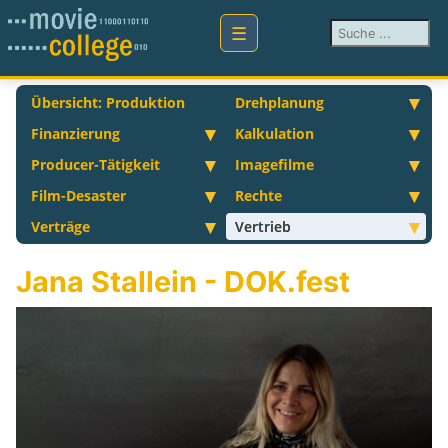
Suchen ...
Übersicht: Produktion
Drehplanung
Finanzierung
Kalkulation
Producer-Tätigkeit
Imagefilme
Film-Desaster
Rechte
Verträge
Vertrieb
Jana Stallein - DOK.fest