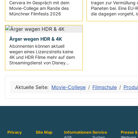
Cervera im Gespräch mit dem
tragen zur Vermüllung 
Movie-College am Rande des
Planeten bei. Eine EU-Ri
Münchner Filmfests 2026
die dagegen vorgeht, is
Ärger wegen HDR & 4K
Abonnenten können aktuell
wegen eines Lizenzstreits keine
4K und HDR Filme mehr auf dem
Streamingdienst von Disney...
Aktuelle Seite:
Movie-College
Filmschule
Produ
Privacy
Site Map
Informationen
Service
Presse &
AGB
Suchen
Werbung