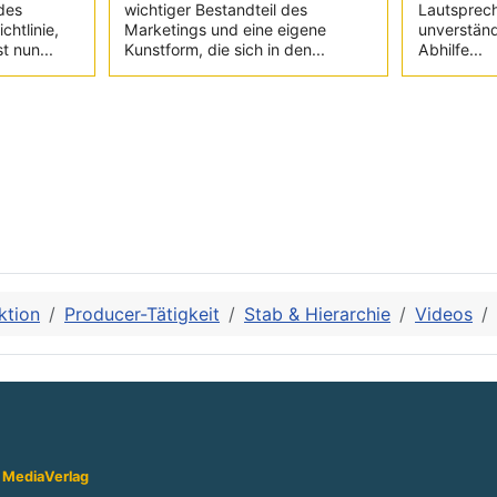
des
wichtiger Bestandteil des
Lautsprec
chtlinie,
Marketings und eine eigene
unverständ
t nun...
Kunstform, die sich in den...
Abhilfe...
ktion
Producer-Tätigkeit
Stab & Hierarchie
Videos
 Media
Verlag