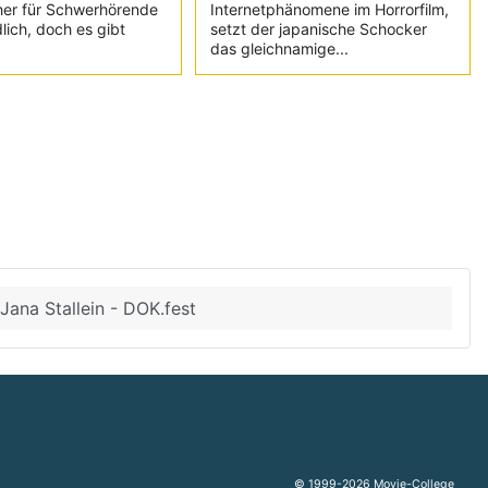
her für Schwerhörende
Internetphänomene im Horrorfilm,
lich, doch es gibt
setzt der japanische Schocker
das gleichnamige...
Jana Stallein - DOK.fest
© 1999-2026 Movie-College