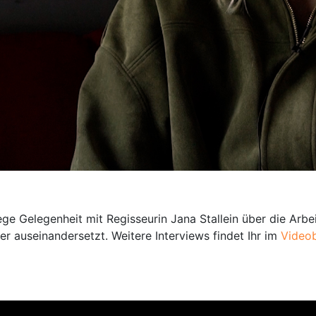
 Gelegenheit mit Regisseurin Jana Stallein über die Arbe
r auseinandersetzt. Weitere Interviews findet Ihr im
Videob