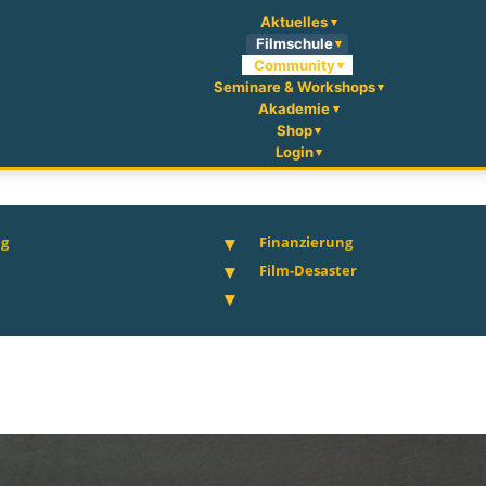
Aktuelles
Filmschule
Community
Seminare & Workshops
Akademie
Shop
Login
ng
Finanzierung
Film-Desaster