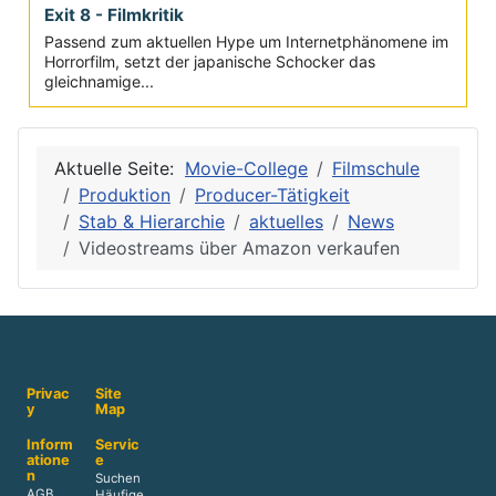
Exit 8 - Filmkritik
Passend zum aktuellen Hype um Internetphänomene im
Horrorfilm, setzt der japanische Schocker das
gleichnamige...
Aktuelle Seite:
Movie-College
Filmschule
Produktion
Producer-Tätigkeit
Stab & Hierarchie
aktuelles
News
Videostreams über Amazon verkaufen
Privac
Site
y
Map
Inform
Servic
atione
e
n
Suchen
AGB
Häufige