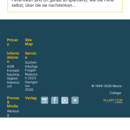
selbst, über die sie nachdenken...
Privac
Site
y
Map
Inform
Servic
atione
e
n
Suchen
AGB
Häufige
Fragen
Kontakt
Relaunc
Nachha
h 2023
ltigkeit
Navigat
Impress
ion
© 1999-2026 Movie-
um
2026
College
Presse
Verlag
&
Media
Werbun
g
Reprints
Akade
Home