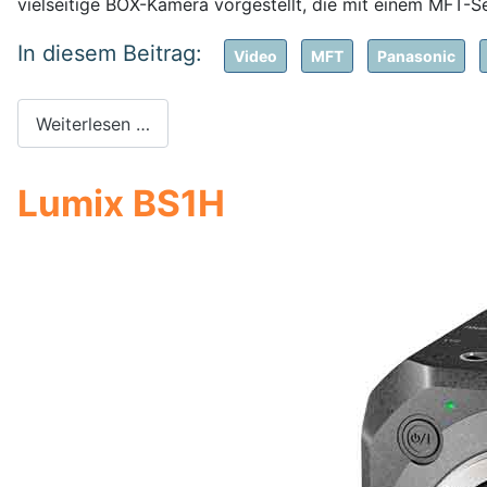
vielseitige BOX-Kamera vorgestellt, die mit einem MFT-Se
Video
MFT
Panasonic
Weiterlesen …
Lumix BS1H