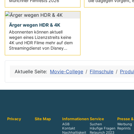
Münchner Filmfests 2026
die dagegen vorgeht, is
Ärger wegen HDR & 4K
Abonnenten können aktuell
wegen eines Lizenzstreits keine
4K und HDR Filme mehr auf dem
Streamingdienst von Disney...
Aktuelle Seite:
Movie-College
Filmschule
Produ
Privacy
Site Map
Informationen
Service
Presse &
AGB
Suchen
Werbung
Kontakt
Häufige Fragen
Reprints
Nachhaltigkeit
Relaunch 2023