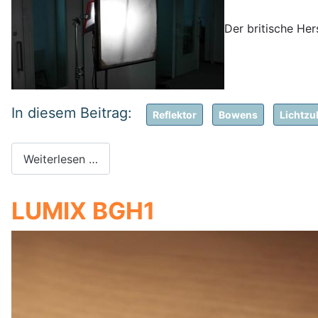
Der britische Her
Reflektor
Bowens
Lichtzu
Weiterlesen …
LUMIX BGH1