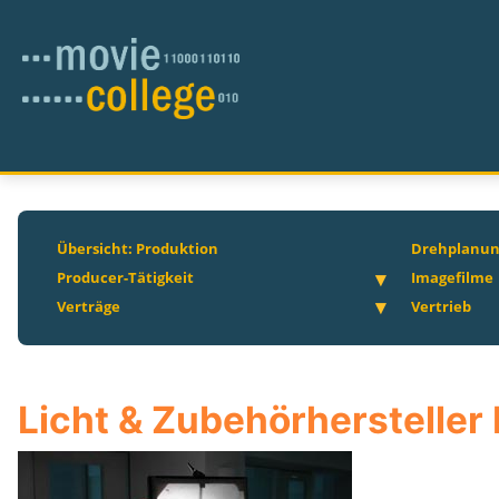
Übersicht: Produktion
Drehplanu
Producer-Tätigkeit
Imagefilme
Verträge
Vertrieb
Licht & Zubehörherstelle