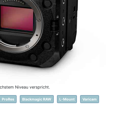
chstem Niveau verspricht.
ProRes
Blackmagic RAW
L-Mount
Varicam