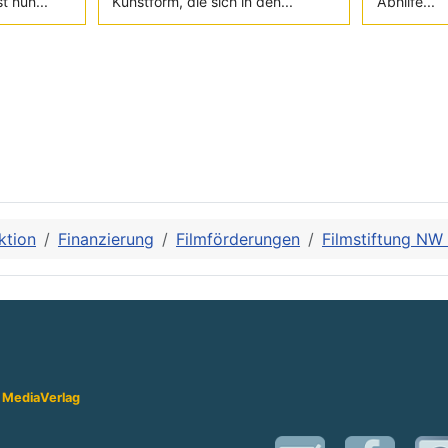
t nun...
Kunstform, die sich in den...
Abhilfe...
ktion
Finanzierung
Filmförderungen
Filmstiftung NW
 Media
Verlag