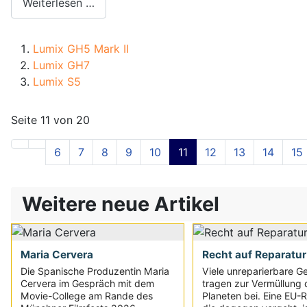
Weiterlesen …
Lumix GH5 Mark II
Lumix GH7
Lumix S5
Seite 11 von 20
6
7
8
9
10
11
12
13
14
15
Weitere neue Artikel
Maria Cervera
Recht auf Reparatur
Die Spanische Produzentin Maria
Viele unreparierbare G
Cervera im Gespräch mit dem
tragen zur Vermüllung 
Movie-College am Rande des
Planeten bei. Eine EU-Ri