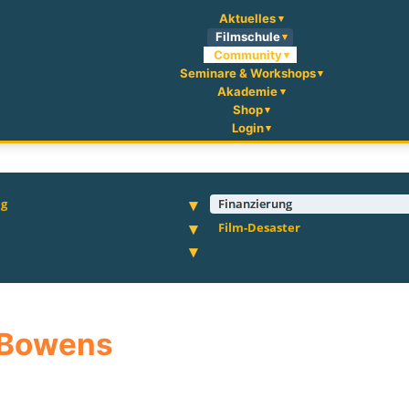
Aktuelles
Filmschule
Community
Seminare & Workshops
Akademie
Shop
Login
ng
Finanzierung
Film-Desaster
r Bowens