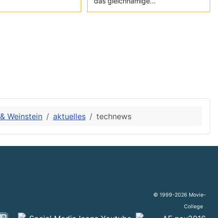
das gleichnamige...
 & Weinstein
aktuelles
technews
© 1999-2026 Movie-
College