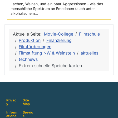
Lachen, Weinen, und ein paar Aggressionen - wie das
menschliche Spektrum an Emotionen (auch unter
alkoholischem...
Aktuelle Seite:
Movie-College
Filmschule
Produktion
Finanzierung
Filmförderungen
Filmstiftung NW & Weinstein
aktuelles
technews
Extrem schnelle Speicherkarten
Privac
Site
y
Map
Inform
Servic
atione
e