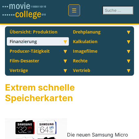
Suchen ...
Übersicht: Produktion
Drehplanung
Finanzierung
Kalkulation
Producer-Tätigkeit
Imagefilme
Film-Desaster
Rechte
Verträge
Vertrieb
Extrem schnelle
Speicherkarten
Die neuen Samsung Micro