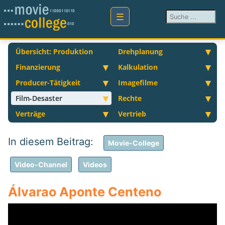
Suchen ...
Übersicht: Produktion
Drehplanung
Finanzierung
Kalkulation
Producer-Tätigkeit
Imagefilme
Film-Desaster
Rechte
Verträge
Vertrieb
Movie-College
Video-Channel
Videos
Álvarao Aponte Centeno