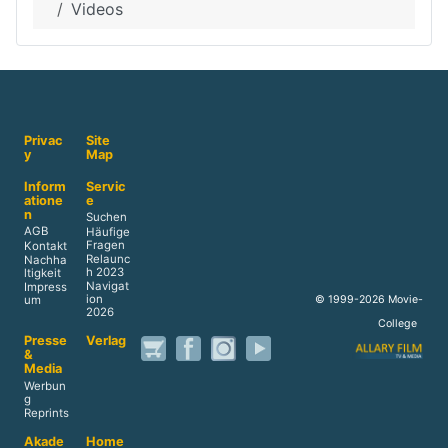
Videos
Privac
Site
y
Map
Inform
Servic
atione
e
n
Suchen
AGB
Häufige
Fragen
Kontakt
Relaunc
Nachha
h 2023
ltigkeit
Navigat
Impress
ion
© 1999-2026 Movie-
um
2026
College
Presse
Verlag
&
Media
Werbun
g
Reprints
Akade
Home