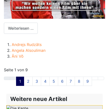
Weiterlesen …
Andrejs Rudzāts
Angela Alsouliman
Âni Võ
Seite 1 von 9
1
2
3
4
5
6
7
8
9
Weitere neue Artikel