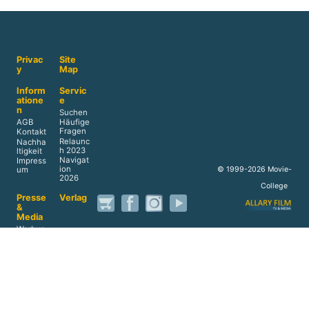
Privac
Site
y
Map
Inform
Servic
atione
e
n
Suchen
AGB
Häufige
Fragen
Kontakt
Relaunc
Nachha
h 2023
ltigkeit
Navigat
Impress
ion
© 1999-2026 Movie-
um
2026
College
Presse
Verlag
&
Media
Werbun
g
Reprints
Akade
Home
mie
Datens
chutz