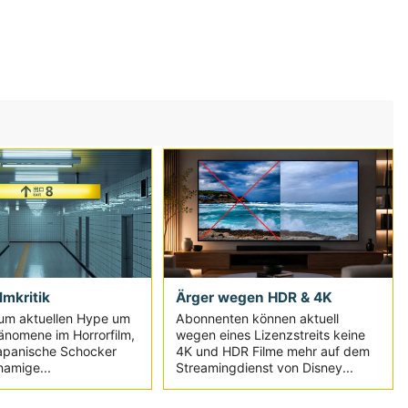
ilmkritik
Ärger wegen HDR & 4K
um aktuellen Hype um
Abonnenten können aktuell
änomene im Horrorfilm,
wegen eines Lizenzstreits keine
japanische Schocker
4K und HDR Filme mehr auf dem
namige...
Streamingdienst von Disney...