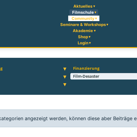
Aktuelles
Filmschule
Community
Seminare & Workshops
Akademie
Shop
Login
ng
Finanzierung
Film-Desaster
rkategorien angezeigt werden, können diese aber Beiträge e