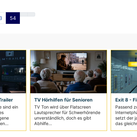
3
54
railer
TV Hörhilfen für Senioren
Exit 8 - F
e sind ein
TV Ton wird über Flatscreen
Passend z
es
Lautsprecher für Schwerhörende
Internetph
igene
unverständlich, doch es gibt
setzt der 
en...
Abhilfe...
das gleich