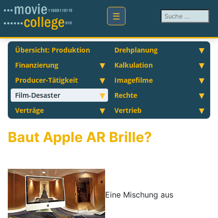
Suchen ...
Übersicht: Produktion
Drehplanung
Finanzierung
Kalkulation
Producer-Tätigkeit
Imagefilme
Film-Desaster
Rechte
Verträge
Vertrieb
Baut Apple AR Brille?
Eine Mischung aus