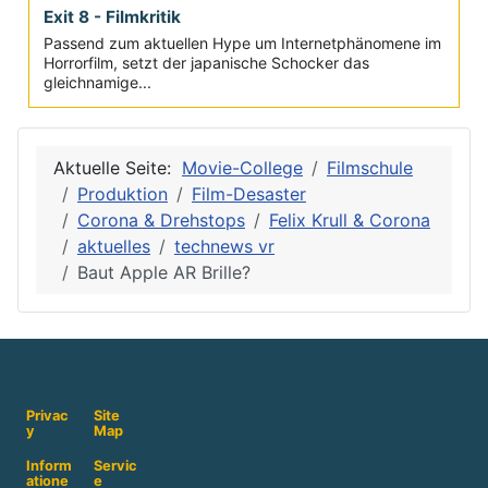
Exit 8 - Filmkritik
Passend zum aktuellen Hype um Internetphänomene im
Horrorfilm, setzt der japanische Schocker das
gleichnamige...
Aktuelle Seite:
Movie-College
Filmschule
Produktion
Film-Desaster
Corona & Drehstops
Felix Krull & Corona
aktuelles
technews vr
Baut Apple AR Brille?
Privac
Site
y
Map
Inform
Servic
atione
e