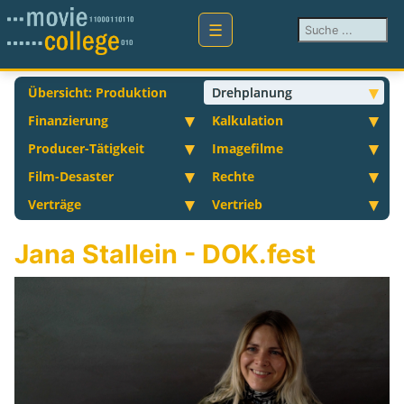
Suchen ...
Übersicht: Produktion
Drehplanung
Finanzierung
Kalkulation
Producer-Tätigkeit
Imagefilme
Film-Desaster
Rechte
Verträge
Vertrieb
Jana Stallein - DOK.fest