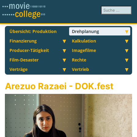
Suchen ...
Übersicht: Produktion
Drehplanung
Finanzierung
Kalkulation
Producer-Tätigkeit
Imagefilme
Film-Desaster
Rechte
Verträge
Vertrieb
Arezuo Razaei - DOK.fest