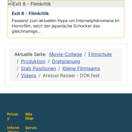
Exit 8 - Filmkritik
Passend zum aktuellen Hype um Internetphänomene im
Horrorfilm, setzt der japanische Schocker das
gleichnamige...
Aktuelle Seite:
Movie-College
Filmschule
Produktion
Drehplanung
Stab Positionen
Kleine Filmteams
Videos
Arezuo Razaei - DOK.fest
Privac
Site
y
Map
Inform
Servic
atione
e