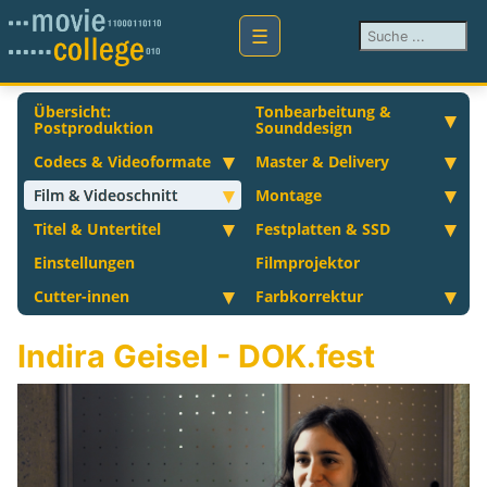
Suchen ...
Übersicht:
Tonbearbeitung &
Postproduktion
Sounddesign
Codecs & Videoformate
Master & Delivery
Film & Videoschnitt
Montage
Titel & Untertitel
Festplatten & SSD
Einstellungen
Filmprojektor
Cutter-innen
Farbkorrektur
Indira Geisel - DOK.fest