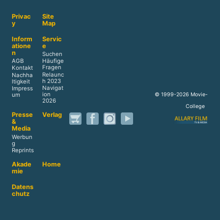
Privac
Site
y
Map
Inform
Servic
atione
e
n
Suchen
AGB
Häufige
Fragen
Kontakt
Relaunc
Nachha
h 2023
ltigkeit
Navigat
Impress
ion
© 1999-2026 Movie-
um
2026
College
Presse
Verlag
&
Media
Werbun
g
Reprints
Akade
Home
mie
Datens
chutz