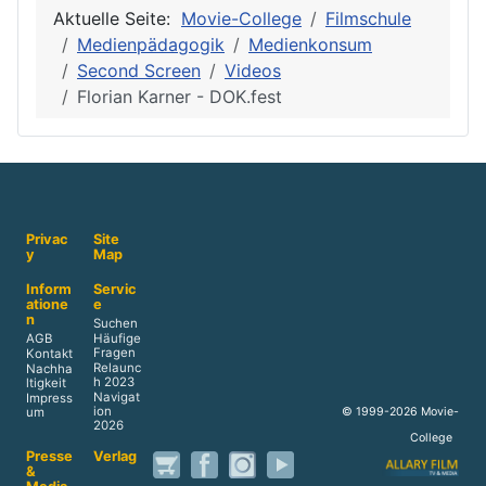
Aktuelle Seite:
Movie-College
Filmschule
Medienpädagogik
Medienkonsum
Second Screen
Videos
Florian Karner - DOK.fest
Privac
Site
y
Map
Inform
Servic
atione
e
n
Suchen
AGB
Häufige
Fragen
Kontakt
Relaunc
Nachha
h 2023
ltigkeit
Navigat
Impress
ion
© 1999-2026 Movie-
um
2026
College
Presse
Verlag
&