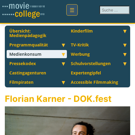
Suchen ...
Übersicht:
Kinderfilm
Medienpädagogik
Programmqualität
TV-Kritik
Medienkonsum
Werbung
Pressekodex
Schulvorstellungen
Castingagenturen
Expertengipfel
Filmpiraten
Accessible Filmmaking
Florian Karner - DOK.fest