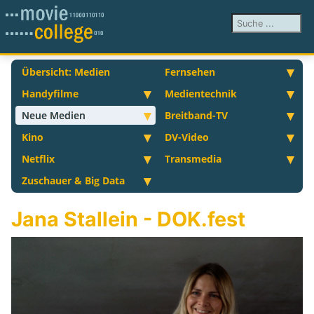
Suchen ...
Übersicht: Medien
Fernsehen
Handyfilme
Medientechnik
Neue Medien
Breitband-TV
Kino
DV-Video
Netflix
Transmedia
Zuschauer & Big Data
Jana Stallein - DOK.fest