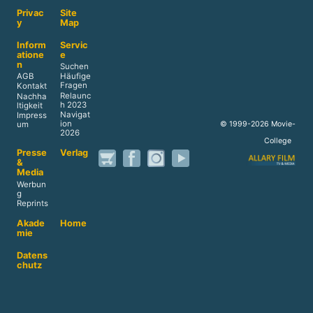
Privac
Site
y
Map
Inform
Servic
atione
e
n
Suchen
AGB
Häufige
Fragen
Kontakt
Relaunc
Nachha
h 2023
ltigkeit
Navigat
Impress
ion
© 1999-2026 Movie-
um
2026
College
Presse
Verlag
&
Media
Werbun
g
Reprints
Akade
Home
mie
Datens
chutz