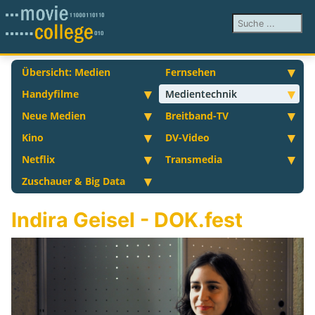
Suchen ...
Übersicht: Medien
Fernsehen
Handyfilme
Medientechnik
Neue Medien
Breitband-TV
Kino
DV-Video
Netflix
Transmedia
Zuschauer & Big Data
Indira Geisel - DOK.fest