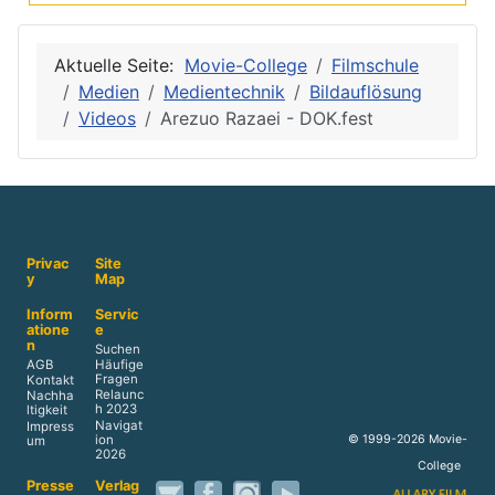
Aktuelle Seite:
Movie-College
Filmschule
Medien
Medientechnik
Bildauflösung
Videos
Arezuo Razaei - DOK.fest
Privac
Site
y
Map
Inform
Servic
atione
e
n
Suchen
AGB
Häufige
Fragen
Kontakt
Relaunc
Nachha
h 2023
ltigkeit
Navigat
Impress
ion
© 1999-2026 Movie-
um
2026
College
Presse
Verlag