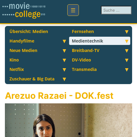
Suchen ...
Übersicht: Medien
Fernsehen
Handyfilme
Medientechnik
Neue Medien
Breitband-TV
Kino
DV-Video
Netflix
Transmedia
Zuschauer & Big Data
Arezuo Razaei - DOK.fest