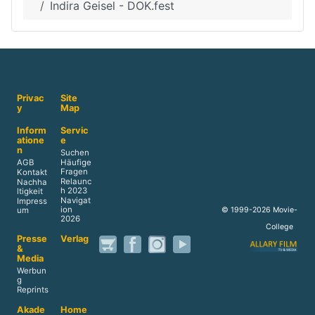
Indira Geisel - DOK.fest
Privac
Site
y
Map
Inform
Servic
atione
e
n
Suchen
AGB
Häufige
Fragen
Kontakt
Relaunc
Nachha
h 2023
ltigkeit
Navigat
Impress
ion
© 1999-2026 Movie-
um
2026
College
Presse
Verlag
&
Media
Werbun
g
Reprints
Akade
Home