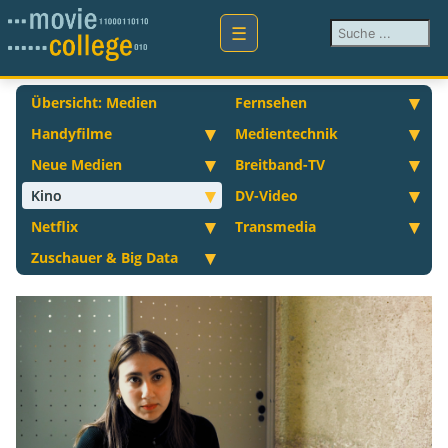
Suchen ...
Übersicht: Medien
Fernsehen
Handyfilme
Medientechnik
Neue Medien
Breitband-TV
Kino
DV-Video
Netflix
Transmedia
Zuschauer & Big Data