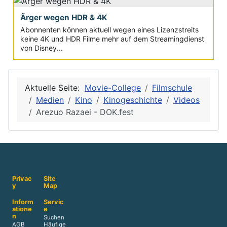
Ärger wegen HDR & 4K
Abonnenten können aktuell wegen eines Lizenzstreits
keine 4K und HDR Filme mehr auf dem Streamingdienst
von Disney...
Aktuelle Seite:
Movie-College
Filmschule
Medien
Kino
Kinogeschichte
Videos
Arezuo Razaei - DOK.fest
Privac
Site
y
Map
Inform
Servic
atione
e
n
Suchen
AGB
Häufige