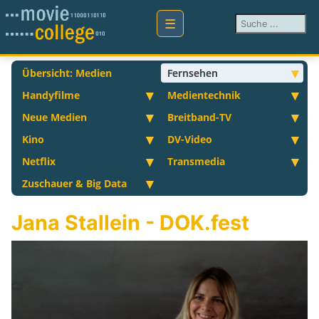
Suchen ...
Übersicht: Medien
Fernsehen
Handyfilme
Medientechnik
Neue Medien
Breitband-TV
Kino
DV-Video
Netflix
Transmedia
Zuschauer & Big Data
Jana Stallein - DOK.fest