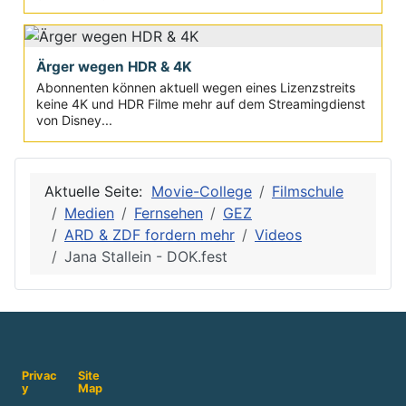
Ärger wegen HDR & 4K
Abonnenten können aktuell wegen eines Lizenzstreits
keine 4K und HDR Filme mehr auf dem Streamingdienst
von Disney...
Aktuelle Seite:
Movie-College
Filmschule
Medien
Fernsehen
GEZ
ARD & ZDF fordern mehr
Videos
Jana Stallein - DOK.fest
Privac
Site
y
Map