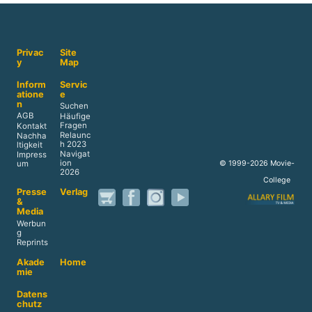
Privac
Site
y
Map
Inform
Servic
atione
e
n
Suchen
AGB
Häufige
Fragen
Kontakt
Relaunc
Nachha
h 2023
ltigkeit
Navigat
Impress
ion
© 1999-2026 Movie-
um
2026
College
Presse
Verlag
&
Media
Werbun
g
Reprints
Akade
Home
mie
Datens
chutz