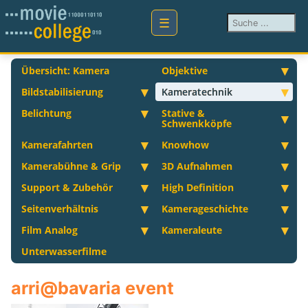
Suchen ...
Übersicht: Kamera
Objektive
Bildstabilisierung
Kameratechnik
Belichtung
Stative &
Schwenkköpfe
Kamerafahrten
Knowhow
Kamerabühne & Grip
3D Aufnahmen
Support & Zubehör
High Definition
Seitenverhältnis
Kamerageschichte
Film Analog
Kameraleute
Unterwasserfilme
arri@bavaria event