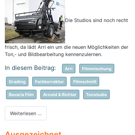
Die Studios sind noch recht
frisch, da lädt Arri ein um die neuen Möglichkeiten der
Ton,- und Bildbearbeitung kennenzulernen.
Arri
Filmmischung
Grading
Farbkorrektur
Filmschnitt
Bavaria Film
Arnold & Richter
Tonstudio
Weiterlesen …
Ausgezeichnet