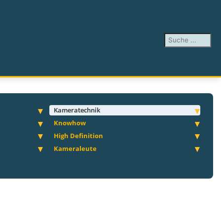
Suchen ...
Kameratechnik
Knowhow
High Definition
Kameraleute