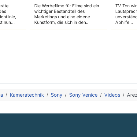
eräte
Die Werbefilme für Filme sind ein
TV Ton wir
des
wichtiger Bestandteil des
Lautsprec
chtlinie,
Marketings und eine eigene
unverständ
t nun...
Kunstform, die sich in den...
Abhilfe...
ra
Kameratechnik
Sony
Sony Venice
Videos
Arez