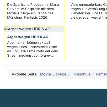
Die Spanische Produzentin Maria
Viele unreparierbare G
Cervera im Gespräch mit dem
tragen zur Vermüllung 
Movie-College am Rande des
Planeten bei. Eine EU-Ri
Münchner Filmfests 2026
die dagegen vorgeht, is
Ärger wegen HDR & 4K
Abonnenten können aktuell
wegen eines Lizenzstreits keine
4K und HDR Filme mehr auf dem
Streamingdienst von Disney...
Aktuelle Seite:
Movie-College
Filmschule
Kame