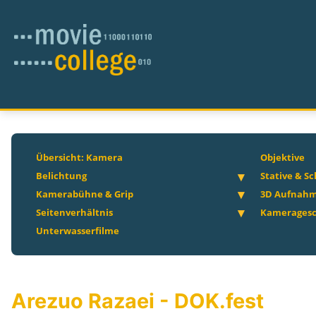
Übersicht: Kamera
Objektive
Belichtung
Stative & S
Kamerabühne & Grip
3D Aufnah
Seitenverhältnis
Kameragesc
Unterwasserfilme
Arezuo Razaei - DOK.fest