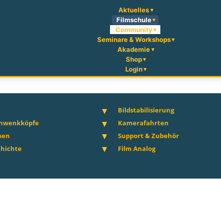
Aktuelles
Filmschule
Community
Seminare & Workshops
Akademie
Shop
Login
Bildstabilisierung
chwenkköpfe
Kamerafahrten
men
Support & Zubehör
hichte
Film Analog